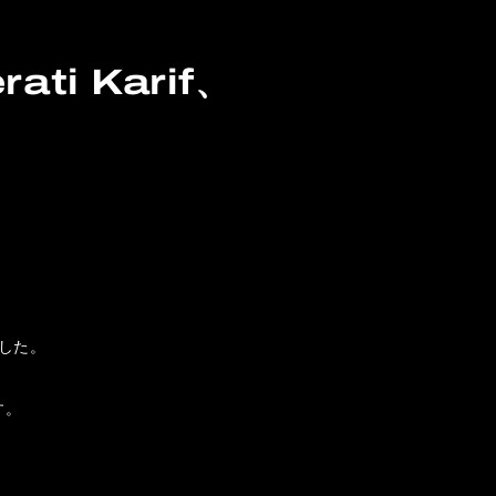
ti Karif、
。
ました。
す。