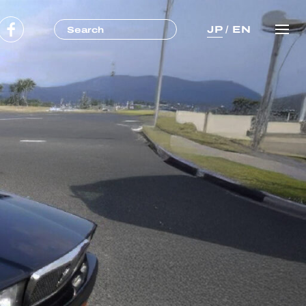
JP
/
EN