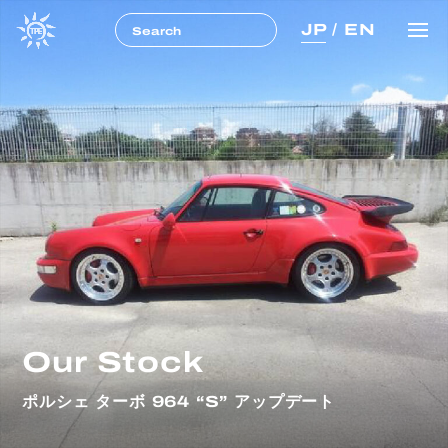
JP
/
EN
Our Stock
ポルシェ ターボ 964 “S” アップデート