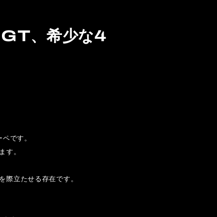
00GT、希少な4
クーペです。
います。
性を際立たせる存在です。
。