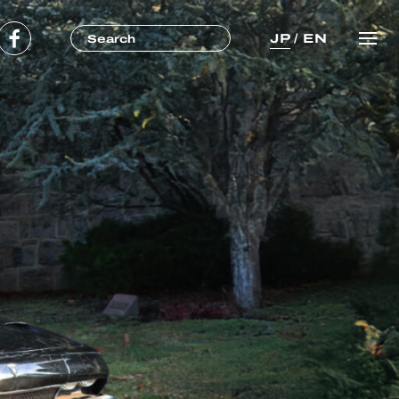
JP
/
EN