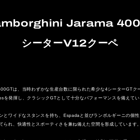
amborghini Jarama 4
シーターV12クーペ
Jarama 400GTは、当時わずかな生産台数に限られた希少な4シーターGT
350psを発揮し、クラシックGTとして十分なパフォーマンスを備えて
ンとワイドなスタンスを持ち、Espadaと並びランボルギーニの個
てられ、快適性とスポーティさを兼ね備えた空間を形成しています