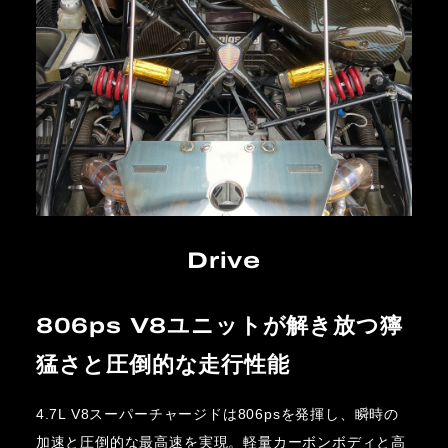
Drive
806ps V8ユニットが解き放つ獰
猛さと圧倒的な走行性能
4.7L V8スーパーチャージドは806psを発揮し、瞬時の
加速と圧倒的な最高速を実現。軽量カーボンボディと高