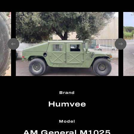
Brand
Humvee
Model
AM General M1025