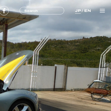
JP
/
EN