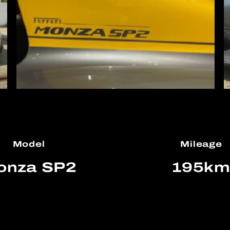
Model
Mileage
onza SP2
195k