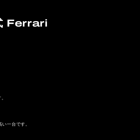
errari
す。
高い一台です。