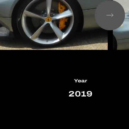
Year
m
2019