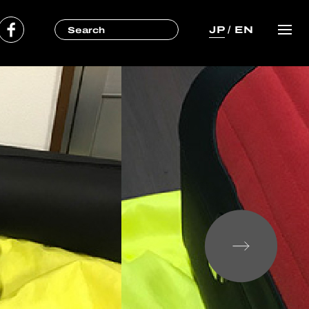
JP
/
EN