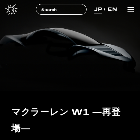
JP
/
EN
マクラーレン W1 ―再登
場―