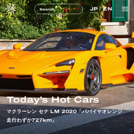
JP
/
EN
Today’s Hot Cars
マクラーレン セナ LM 2020「パパイヤオレンジ
走行わずか727km」