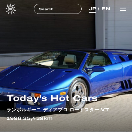
JP
/
EN
Today’s Hot Cars
ランボルギーニ ディアブロ ロードスター VT
1996 35,439km