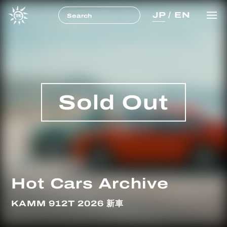
JP
/
EN
Sold Out
Hot Cars Archive
KAMM 912T 2026 新車