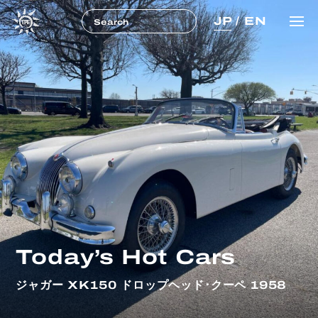
JP
/
EN
Today’s Hot Cars
ジャガー XK150 ドロップヘッド･クーペ 1958