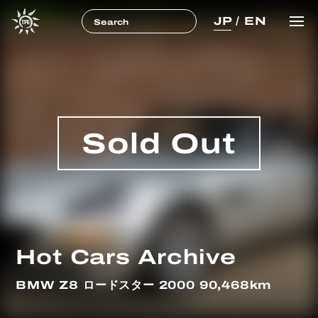
JP
/
EN
Sold Out
Hot Cars Archive
BMW Z8 ロードスター 2000 90,468km