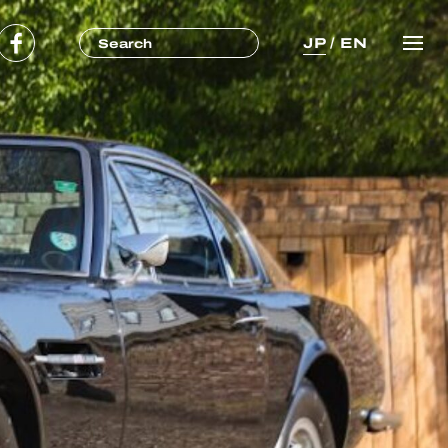
JP
/
EN