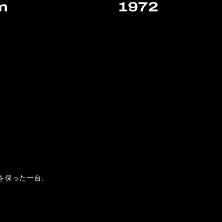
m
1972
を保った一台。