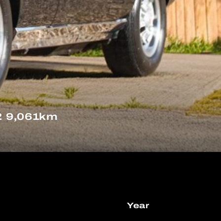
9,061km
Year