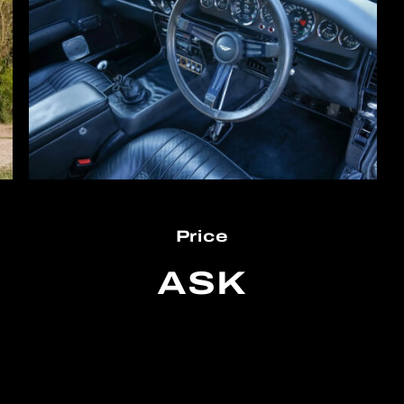
Price
ASK