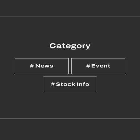
Category
News
Event
Stock Info