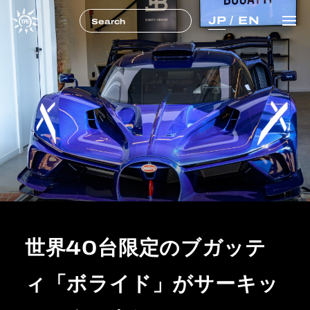
JP
/
EN
世界40台限定のブガッテ
ィ「ボライド」がサーキッ